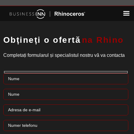
Skip
to
content
Obțineți o ofertă
na Rhino
Completați formularul și specialistul nostru vă va contacta